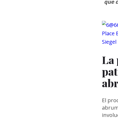
que 
La 
pat
ab
El pro
abruma
invol