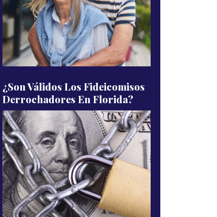
¿Son Válidos Los Fideicomisos
Derrochadores En Florida?