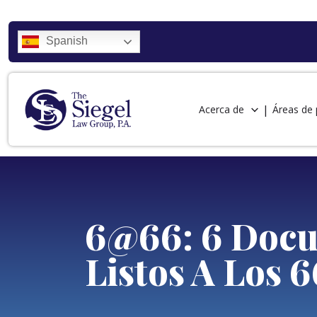
Spanish
Acerca de
Áreas de 
6@66: 6 Docu
Listos A Los 