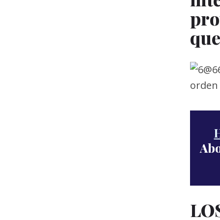
pro
que
H
Abo
LOS