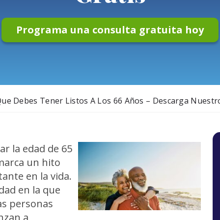
Programa una consulta gratuita hoy
ue Debes Tener Listos A Los 66 Años – Descarga Nuestr
ar la edad de 65
marca un hito
ante en la vida.
edad en la que
s personas
nzan a