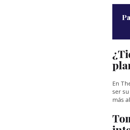
Pa
¿Ti
pla
En The
ser su
más al
Tom
int