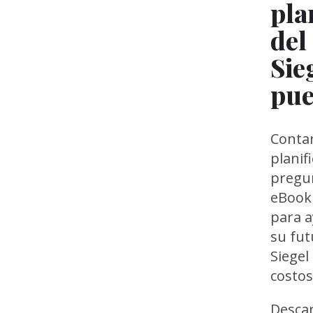
pla
del
Sie
pue
Conta
planif
pregun
eBook 
para a
su fut
Siegel
costos
Desca