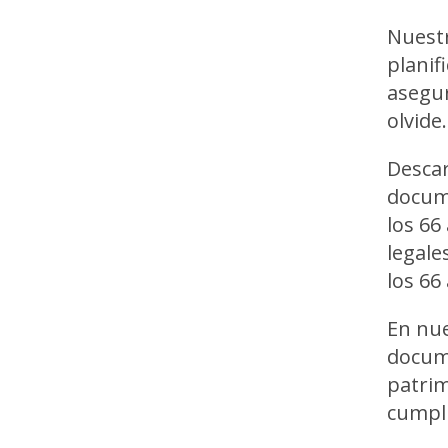
Nuest
planif
asegur
olvide.
Descar
docume
los 66
legale
los 66
En nue
docume
patrim
cumpli