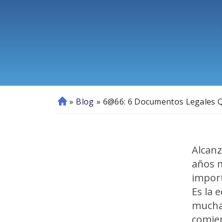
»
Blog
»
6@66: 6 Documentos Legales Q
In
ici
o
Alcanz
años 
import
Es la 
mucha
comie