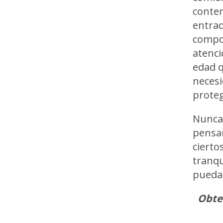
contem
entrad
compon
atenci
edad q
necesi
proteg
Nunca
pensar
cierto
tranqu
pueda
Obte