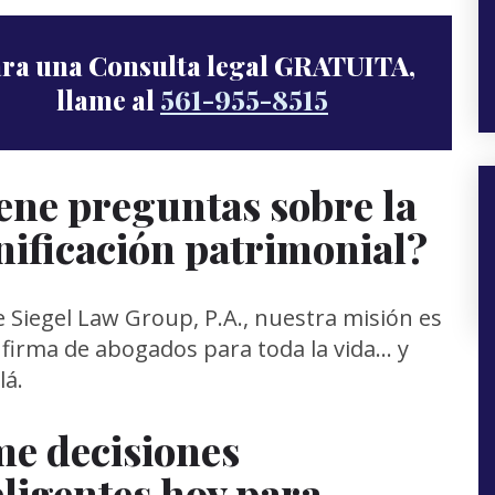
ra una Consulta legal GRATUITA,
llame al
561-955-8515
ene preguntas sobre la
nificación patrimonial?
 Siegel Law Group, P.A., nuestra misión es
 firma de abogados para toda la vida… y
lá.
e decisiones
eligentes hoy para