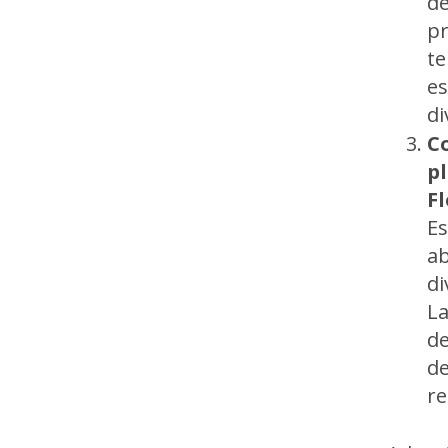
de
pr
te
es
di
C
pl
Fl
Es
ab
di
La
de
de
re