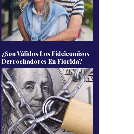
¿Son Válidos Los Fideicomisos
Derrochadores En Florida?