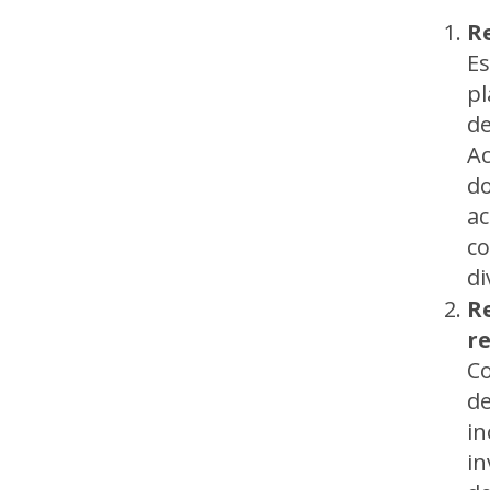
Re
Es
pl
de
Ac
do
ac
co
di
R
r
Co
de
in
in