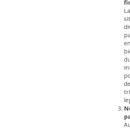
fi
La
si
di
pa
en
bi
du
in
po
de
tr
le
N
p
Au