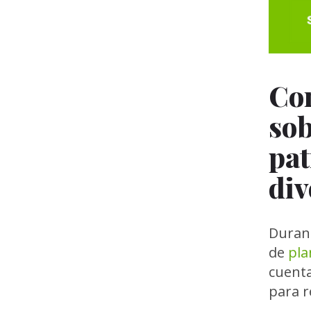
Con
sob
pat
div
Durant
de
pla
cuenta
para r