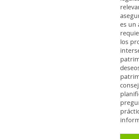
releva
asegur
es un 
requie
los pr
inters
patrim
deseos
patrim
consej
planif
pregun
prácti
inform