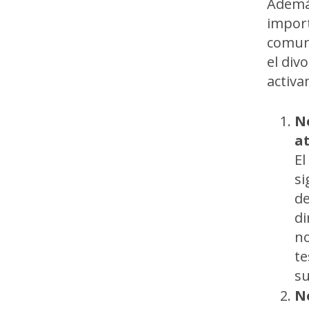
Además
import
comune
el div
activa
No
a
El
si
de
di
no
te
su
N