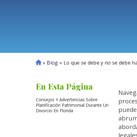
»
Blog
»
Lo que se debe y no se debe ha
In
ici
o
En Esta Página
Navega
Consejos Y Advertencias Sobre
proces
Planificación Patrimonial Durante Un
puede
Divorcio En Florida
abrum
aborda
legale