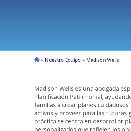
»
Nuestro Equipo
»
Madison Wells
In
ici
o
Madison Wells es una abogada espe
Planificación Patrimonial, ayudando
familias a crear planes cuidadosos
activos y proveer para las futuras
práctica se centra en desarrollar p
personalizados que reflejen los obj