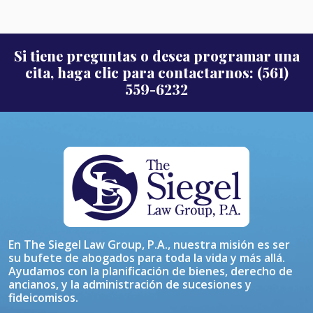
Si tiene preguntas o desea programar una
cita, haga clic para contactarnos: (561)
559-6232
En The Siegel Law Group, P.A., nuestra misión es ser
su bufete de abogados para toda la vida y más allá.
Ayudamos con la planificación de bienes, derecho de
ancianos, y la administración de sucesiones y
fideicomisos.