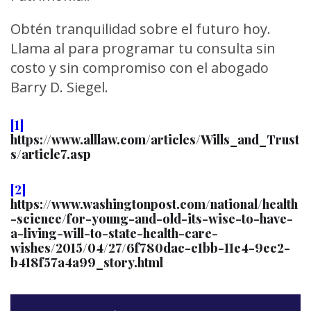
Obtén tranquilidad sobre el futuro hoy.
Llama al para programar tu consulta sin
costo y sin compromiso con el abogado
Barry D. Siegel.
[1]
https://www.alllaw.com/articles/Wills_and_Trust
s/article7.asp
[2]
https://www.washingtonpost.com/national/health
-science/for-young-and-old-its-wise-to-have-
a-living-will-to-state-health-care-
wishes/2015/04/27/6f780dac-c1bb-11e4-9ec2-
b418f57a4a99_story.html