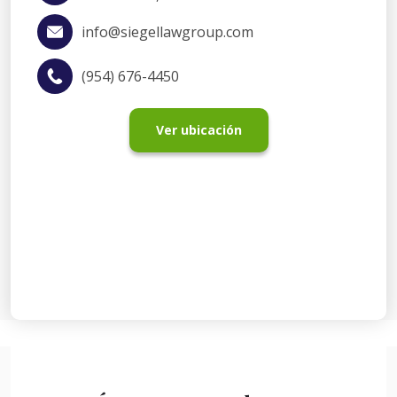
info@siegellawgroup.com
(954) 676-4450
Ver ubicación