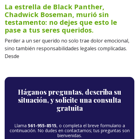
La estrella de Black Panther,
Chadwick Boseman, murió sin
testamento: no dejes que esto le
pase a tus seres queridos.
Perder a un ser querido no solo trae dolor emocional,
sino también responsabilidades legales complicadas.
Desde
Háganos preguntas,
describa su
situación,
y solicite una consulta
gratuita
Llama
561-955-8515
, o completa el breve formulario a
continuación. No dudes en contactarnos; tus preguntas son
bienvenidas.