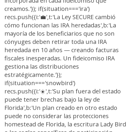
incorporada en cada fideicomiso que
creamos.'}); if(situation==='ira')
recs.push({i:'💼',t:'La Ley SECURE cambió
cómo funcionan las IRA heredadas',b:'La
mayoría de los beneficiarios que no son
cónyuges deben retirar toda una IRA
heredada en 10 años — creando facturas
fiscales inesperadas. Un fideicomiso IRA
gestiona las distribuciones
estratégicamente.'});
if(situation==='snowbird')
recs.push({i:'☀️',t:'Su plan fuera del estado
puede tener brechas bajo la ley de
Florida',b:'Un plan creado en otro estado
puede no considerar las protecciones
homestead de Florida, la escritura Lady Bird