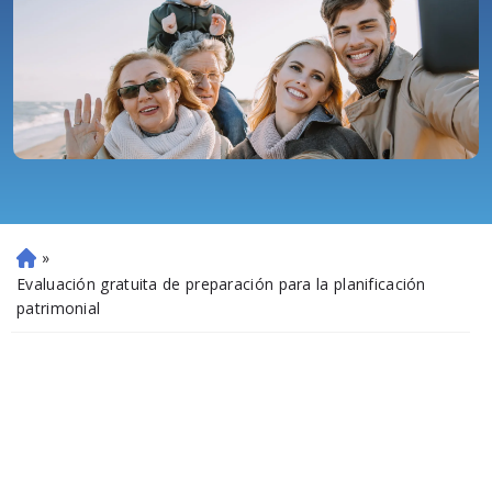
»
Ini
ci
Evaluación gratuita de preparación para la planificación
o
patrimonial