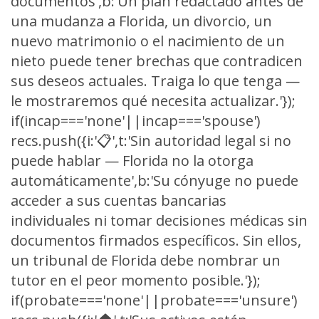
documentos',b:'Un plan redactado antes de
una mudanza a Florida, un divorcio, un
nuevo matrimonio o el nacimiento de un
nieto puede tener brechas que contradicen
sus deseos actuales. Traiga lo que tenga —
le mostraremos qué necesita actualizar.'});
if(incap==='none'||incap==='spouse')
recs.push({i:'📋',t:'Sin autoridad legal si no
puede hablar — Florida no la otorga
automáticamente',b:'Su cónyuge no puede
acceder a sus cuentas bancarias
individuales ni tomar decisiones médicas sin
documentos firmados específicos. Sin ellos,
un tribunal de Florida debe nombrar un
tutor en el peor momento posible.'});
if(probate==='none'||probate==='unsure')