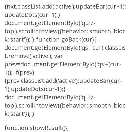
{nxt.classList.add('active');updateBar(cur+1);
updateDots(cur+1);}
document.getElementById('quiz-
top').scrollIntoView({behavior:'smooth',bloc
k:'start'}); } function goBack(cur){
document.getElementById('qs'+cur).classLis
t.remove('active'); var
prev=document.getElementById('qs'+(cur-
1)); if(prev)
{prev.classList.add('active');updateBar(cur-
1);updateDots(cur-1);}
document.getElementById('quiz-
top').scrollIntoView({behavior:'smooth',bloc
k:'start'}); }
function showResult(){