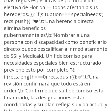
o las reglas específicas de participación
electiva de Florida — todas afectan a sus
herederos.'}); if(situation==='specialneeds')
recs.push({i:'❤️',t:'Una herencia directa
elimina beneficios
gubernamentales',b:'Nombrar a una
persona con discapacidad como beneficiario
directo puede descalificarla inmediatamente
de SSI y Medicaid. Un fideicomiso para
necesidades especiales bien estructurado
previene esto por completo.'});
if(recs.length===0) recs.push({i:'✅',t:'Una
revisión confirmará que todo está en
orden',b:'Confirme que su fideicomiso está
financiado, las designaciones están
coordinadas y su plan refleja su vida actual y