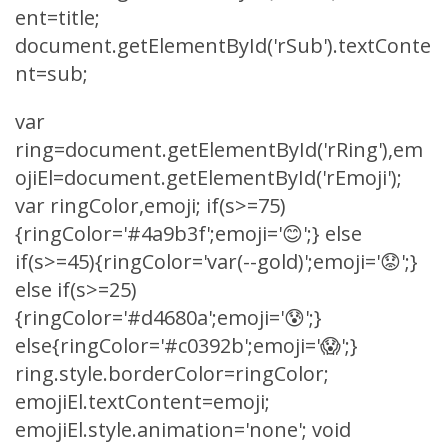
ent=title;
document.getElementById('rSub').textConte
nt=sub;
var
ring=document.getElementById('rRing'),em
ojiEl=document.getElementById('rEmoji');
var ringColor,emoji; if(s>=75)
{ringColor='#4a9b3f';emoji='😊';} else
if(s>=45){ringColor='var(--gold)';emoji='😟';}
else if(s>=25)
{ringColor='#d4680a';emoji='😰';}
else{ringColor='#c0392b';emoji='😱';}
ring.style.borderColor=ringColor;
emojiEl.textContent=emoji;
emojiEl.style.animation='none'; void