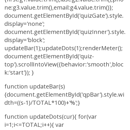
ne:g3.value.trim(),email:g4.value.trim()};
document.getElementById('quizGate').style.
display='none';
document.getElementById('quizInner').style.
display='block';
updateBar(1);updateDots(1);renderMeter();
document.getElementById('quiz-
top').scrollIntoView({behavior:'smooth',bloc
k:'start'}); }
function updateBar(s)
{document.getElementById('qpBar').style.wi
dth=((s-1)/TOTAL*100)+'%';}
function updateDots(cur){ for(var
i=1;i<=TOTAL;i++){ var