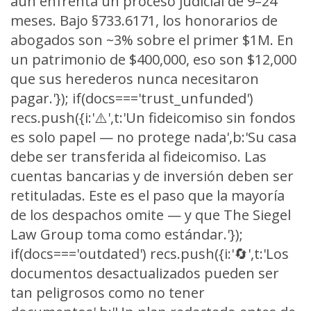
aún enfrenta un proceso judicial de 9–24
meses. Bajo §733.6171, los honorarios de
abogados son ~3% sobre el primer $1M. En
un patrimonio de $400,000, eso son $12,000
que sus herederos nunca necesitaron
pagar.'}); if(docs==='trust_unfunded')
recs.push({i:'⚠️',t:'Un fideicomiso sin fondos
es solo papel — no protege nada',b:'Su casa
debe ser transferida al fideicomiso. Las
cuentas bancarias y de inversión deben ser
retituladas. Este es el paso que la mayoría
de los despachos omite — y que The Siegel
Law Group toma como estándar.'});
if(docs==='outdated') recs.push({i:'🔄',t:'Los
documentos desactualizados pueden ser
tan peligrosos como no tener