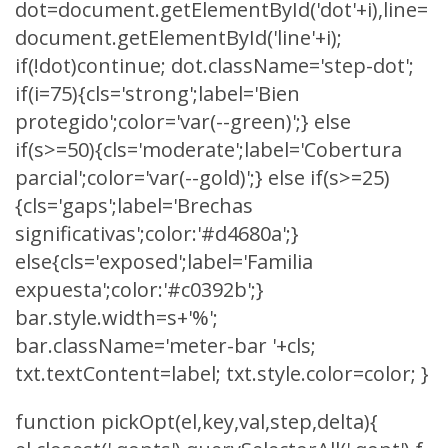
dot=document.getElementById('dot'+i),line=
document.getElementById('line'+i);
if(!dot)continue; dot.className='step-dot';
if(i
=75){cls='strong';label='Bien
protegido';color='var(--green)';} else
if(s>=50){cls='moderate';label='Cobertura
parcial';color='var(--gold)';} else if(s>=25)
{cls='gaps';label='Brechas
significativas';color:'#d4680a';}
else{cls='exposed';label='Familia
expuesta';color:'#c0392b';}
bar.style.width=s+'%';
bar.className='meter-bar '+cls;
txt.textContent=label; txt.style.color=color; }
function pickOpt(el,key,val,step,delta){