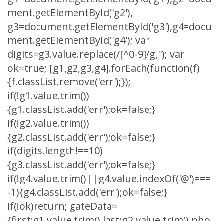
ment.getElementById('g2'),
g3=document.getElementById('g3'),g4=docu
ment.getElementById('g4'); var
digits=g3.value.replace(/[^0-9]/g,''); var
ok=true; [g1,g2,g3,g4].forEach(function(f)
{f.classList.remove('err');});
if(!g1.value.trim())
{g1.classList.add('err');ok=false;}
if(!g2.value.trim())
{g2.classList.add('err');ok=false;}
if(digits.length!==10)
{g3.classList.add('err');ok=false;}
if(!g4.value.trim()||g4.value.indexOf('@')===
-1){g4.classList.add('err');ok=false;}
if(!ok)return; gateData=
{first:g1.value.trim(),last:g2.value.trim(),pho