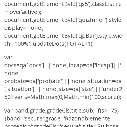
document.getElementById('qs5').classList.re
move('active');
document.getElementById('quizInner').style.
display='none';
document.getElementById('qpBar').style.wid
th='100%'; updateDots(TOTAL+1);
var
docs=qa['docs']||'none',incap=qa['incap']||'
none',
probate=qa['probate']||'none',situation=qa
['situation']||'none',size=qa['size']||'under2
50'; var s=Math.max(0,Math.min(100,score));
var band,grade,gradeCls,title,sub; if(s>=75)
{band='secure';grade='Razonablemente
protegido';gradeCls='secure'; title='Su base