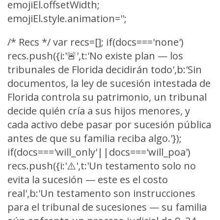
emojiEl.offsetWidth;
emojiEl.style.animation='';
/* Recs */ var recs=[]; if(docs==='none')
recs.push({i:'🚨',t:'No existe plan — los
tribunales de Florida decidirán todo',b:'Sin
documentos, la ley de sucesión intestada de
Florida controla su patrimonio, un tribunal
decide quién cría a sus hijos menores, y
cada activo debe pasar por sucesión pública
antes de que su familia reciba algo.'});
if(docs==='will_only'||docs==='will_poa')
recs.push({i:'⚠️',t:'Un testamento solo no
evita la sucesión — este es el costo
real',b:'Un testamento son instrucciones
para el tribunal de sucesiones — su familia