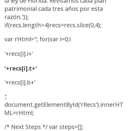
la ley de Florida. Revisamos cada plan
patrimonial cada tres años por esta
razón.'});
if(recs.length>4)recs=recs.slice(0,4);
var rHtml=''; for(var i=0;i
'+recs[i].i+'
'+recs[i].t+'
'+recs[i].b+'
';
document.getElementById('rRecs').innerHT
ML=rHtml;
/* Next Steps */ var steps=[];