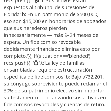
recs.push({i:'🏠',t:'Sus activos están
expuestos al tribunal de sucesiones de
Florida',b:'En un patrimonio de $500,000,
eso son $15,000 en honorarios de abogados
que sus herederos pierden
innecesariamente — más 9–24 meses de
espera. Un fideicomiso revocable
debidamente financiado elimina esto por
completo.'}); if(situation==='blended')
recs.push({i:'💍',t:'La ley de familias
ensambladas requiere estructuración
específica de fideicomisos',b:'Bajo §732.201,
su cónyuge sobreviviente puede reclamar el
30% de su patrimonio electivo sin importar
su testamento — alcanzando sus activos en
fideicomisos revocables y cuentas de retiro.