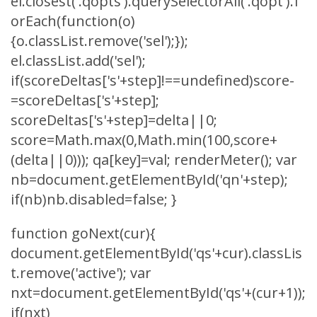
el.closest('.qopts').querySelectorAll('.qopt').f
orEach(function(o)
{o.classList.remove('sel');});
el.classList.add('sel');
if(scoreDeltas['s'+step]!==undefined)score-
=scoreDeltas['s'+step];
scoreDeltas['s'+step]=delta||0;
score=Math.max(0,Math.min(100,score+
(delta||0))); qa[key]=val; renderMeter(); var
nb=document.getElementById('qn'+step);
if(nb)nb.disabled=false; }
function goNext(cur){
document.getElementById('qs'+cur).classLis
t.remove('active'); var
nxt=document.getElementById('qs'+(cur+1));
if(nxt)