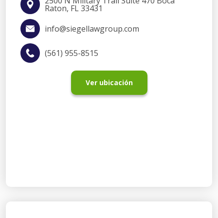
2500 N Military Trail Suite 470 Boca
Raton, FL 33431
info@siegellawgroup.com
(561) 955-8515
Ver ubicación