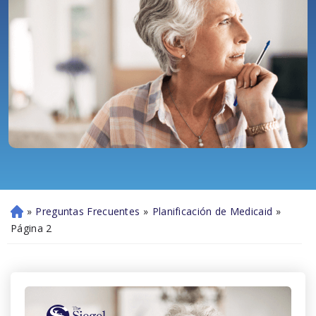
»
Preguntas Frecuentes
»
Planificación de Medicaid
»
Ini
ci
Página 2
o